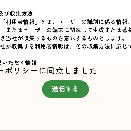
報及び収集方法
「利用者情報」とは、ユーザーの識別に係る情報
ーまたはユーザーの端末に関連して生成または蓄
き当社が収集するものを意味するものとします。
社が収集する利用者情報は、その収集方法に応じ
提供いただく情報
ーポリシーに同意しました
ために、または本サービスの利用を通じてユーザ
す。
別、職業等プロフィールに関する情報
送信する
話番号、住所等連絡先に関する情報
報、銀行口座情報、電子マネー情報等決済手段に
む静止画情報
当社が定める方法を通じてユーザーが入力または
サービスの利用において、他のサービスと連携を許可