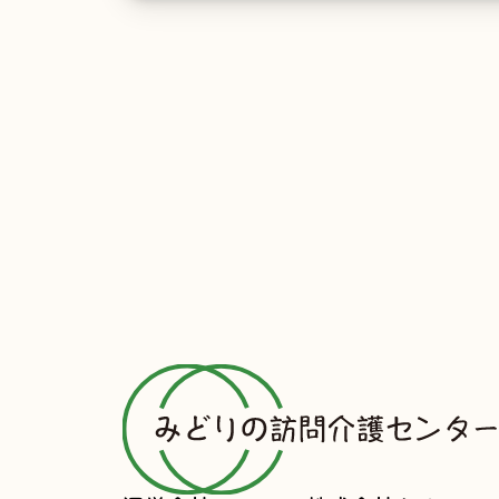
のサービスからご提供
ユーザーが、本サービ
サービスとの連携を許
の情報を当該外部サー
・当該外部サービスで
・その他当該外部サー
(3) ユーザーが本
当社は、本サービスへ
す。これには以下の情
・リファラ
・IPアドレス
・サーバーアクセスロ
・Cookie、ADID
(4) ユーザーが本
する情報
当社は、ユーザーが3