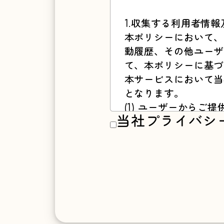
1.収集する利用者情
本ポリシーにおいて、
動履歴、その他ユーザ
て、本ポリシーに基づ
本サービスにおいて当
となります。
(1) ユーザーからご
当社プライバシ
本サービスを利用する
情報は以下のとおりで
・氏名、生年月日、性
・メールアドレス、電
・クレジットカード情
・ユーザーの肖像を含
・入力フォームその他
(2) ユーザーが本