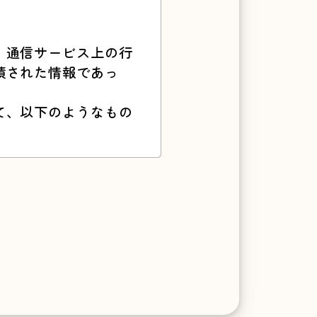
、通信サービス上の行
積された情報であっ
て、以下のようなもの
ーからご提供いただく
関する情報
送信する情報
することにより、当該他