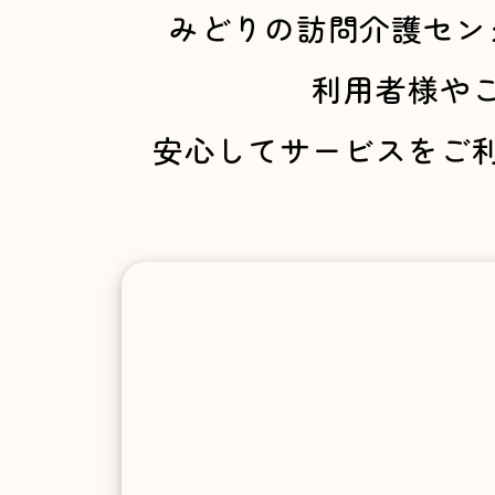
ー
みどりの訪問介護セン
ジ
利用者様や
安心してサービスをご